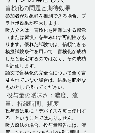
盲検化の問題と期待効果
参加者が対象群を推測できる場合、プ
ラセボ効果が増大します。
吸入介入は、盲検化を困難にする感覚
（または習慣）を生み出す可能性があ
ります。優れた試験では、信頼できる
模擬試験条件を用いて、盲検化が成功
したと仮定するのではなく、その成功
を評価します。
論文で盲検化の完全性について全く言
及されていない場合は、結果を脆弱な
ものとして扱ってください。
 投与量の曖昧さ：濃度、流
量、持続時間、頻度
投与量は単に「デバイスを毎日使用す
る」ということではありません。
吸入療法の場合、投与量報告には、濃
度、1セッションあたりの投与期間、1