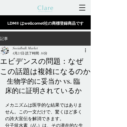
LDM® はwellcomet社の商標登録商品です
記事
Socialbulk Market
4月21日
読了時間: 16分
エビデンスの問題：なぜ
この話題は複雑になるのか
 生物学的に妥当か vs. 臨
床的に証明されているか
メカニズムは医学的な結果ではありま
せん。この一文だけで、驚くほど多く
の誇大宣伝を解消できます。
分子状水素（H₂）は、その潜在的な生