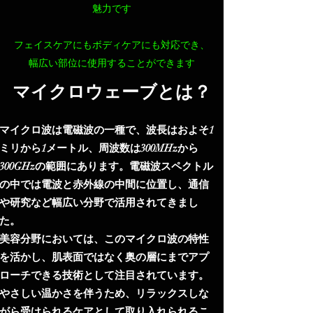
魅力です
フェイスケアにもボディケアにも対応でき、
幅広い部位に使用することができます
マイクロウェーブとは？
マイクロ波は電磁波の一種で、波長はおよそ1
ミリから1メートル、周波数は300MHzから
300GHzの範囲にあります。電磁波スペクトル
の中では電波と赤外線の中間に位置し、通信
や研究など幅広い分野で活用されてきまし
た。
美容分野においては、このマイクロ波の特性
を活かし、肌表面ではなく奥の層にまでアプ
ローチできる技術として注目されています。
やさしい温かさを伴うため、リラックスしな
がら受けられるケアとして取り入れられるこ