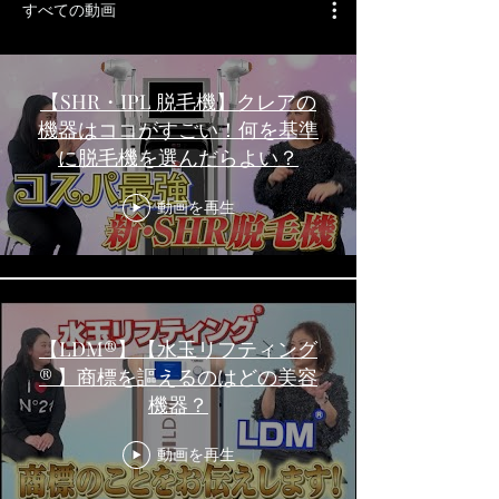
すべての動画
【SHR・IPL 脱毛機】クレアの
機器はココがすごい！何を基準
に脱毛機を選んだらよい？
動画を再生
【LDM®】【水玉リフティング
® 】商標を謳えるのはどの美容
機器？
動画を再生