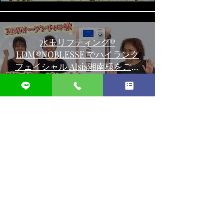
水玉リフティング®
LDM®NOBLESSE でハイランク
フェイシャル AIsis湘南様をご紹
介！
動画を再生
【腸内フローラを整える方法】
便秘や腸内の不調、免疫力を高
めたい！
動画を再生