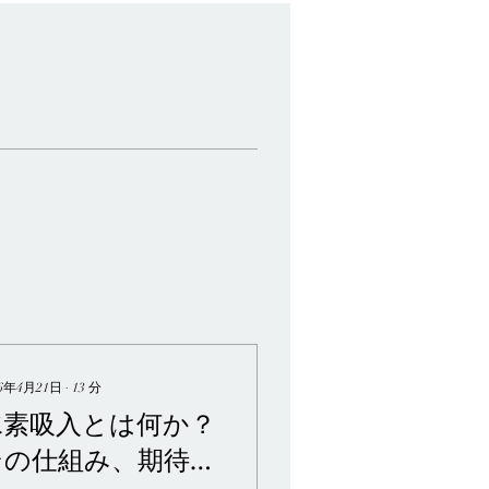
26年4月21日
∙
13
分
水素吸入とは何か？
その仕組み、期待さ