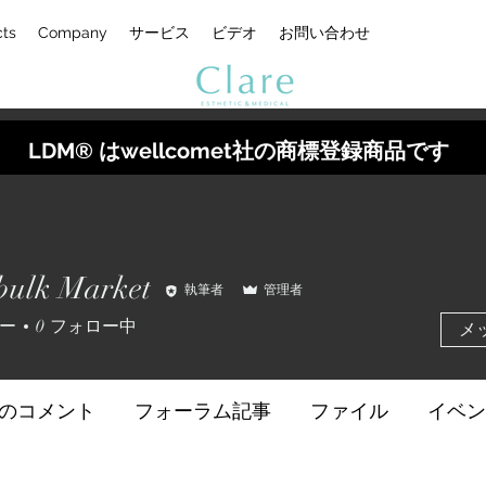
cts
Company
サービス
ビデオ
お問い合わせ
LDM® はwellcomet社の商標登録商品です
bulk Market
執筆者
管理者
ー
0
フォロー中
メ
のコメント
フォーラム記事
ファイル
イベン