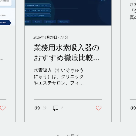
1)
「
真
想
子
が
2026年4月26日
∙
14
分
す
、
業務用水素吸入器の
に
を
おすすめ徹底比較｜
文
入
クリニック・エステ
ス
水素吸入（すいそきゅう
物
サロン・施設向け選
にゅう）は、クリニック
し
やエステサロン、フィッ
び方ガイド【2026年
鼻
トネス施設、介護施設な
入
最新版】
ど、業務として導入する
入
事業者が増えている分野
な
です。一方で、市場には
33
1
療
100機種を超える水素吸入
医
器が存在し、「どの機器
ま
が自社の用途に合うのか
与
分からない」という声も