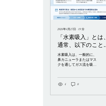
2026年4月27日
∙
19
分
「水素吸入」とは
通常、以下のこと
意味します。
水素吸入は、一般的に、
鼻カニューラまたはマス
クを通してガス流を吸入
するウェルネスセッショ
ンとして紹介されます。
しかし、実際に体験する
上で重要なのは、分子そ
4
0
のものよりも、そのセッ
トアップです。チューブ
のフィット感、騒音、温
度、そして儀式的な動