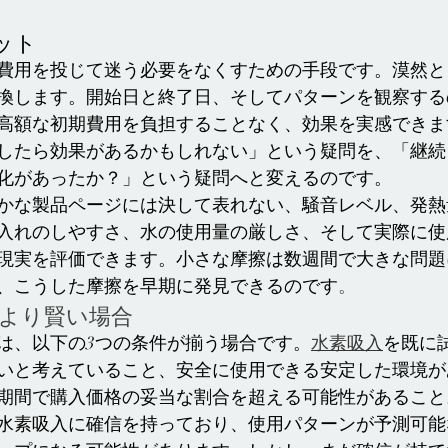
ット
費用を投じて迷う必要をなくすための手段です。漠然と
換します。開始日と終了日、そしてパターンを観察する
高額な初期費用を負担することなく、効果を実感できま
したら効果があるかもしれない」という疑問を、「継続
化があったか？」という疑問へと変えるのです。
かな製品ページには決して表れない、騒音レベル、発熱
入れのしやすさ、水の使用量の厳しさ、そして実際に使
現実を評価できます。小さな摩擦は数週間で大きな問題
、こうした摩擦を早期に発見できるのです
。
ルより賢い場合
は、以下の3つの条件が揃う場合です。
水素吸入
を既に
いと考えていること、安全に使用できる安定した環境が
期間で購入価格の妥当な割合を超える可能性があること
水素吸入に確信を持っており、使用パターンが予測可能