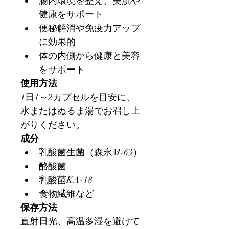
腸内環境を整え、美肌や
健康をサポート
便秘解消や免疫力アップ
に効果的
体の内側から健康と美容
をサポート
使用方法
1日1～2カプセルを目安に、
水またはぬるま湯でお召し上
がりください。
成分
乳酸菌生菌（森永M-63）
酪酸菌
乳酸菌KA-18
食物繊維など
保存方法
直射日光、高温多湿を避けて