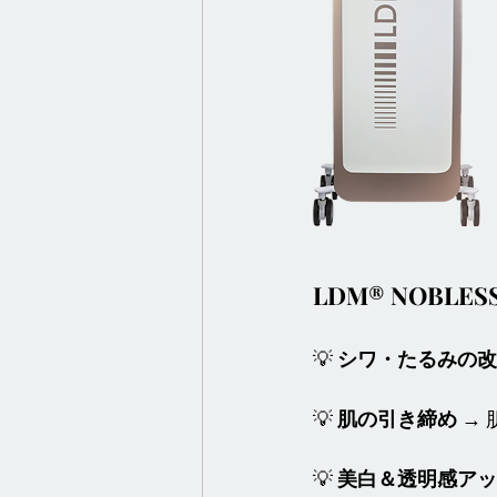
LDM® NOBLE
💡 
シワ・たるみの改
💡 
肌の引き締め
 →
💡 
美白＆透明感アッ