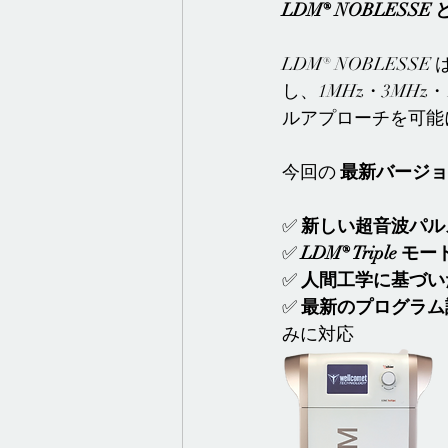
LDM® NOBLESSE
LDM® NOBLESSE 
し、1MHz・3MH
ルアプローチを可能
今回の 
最新バージョ
✅ 
新しい超音波パル
✅ 
LDM® Triple 
✅ 
人間工学に基づい
✅ 
最新のプログラム
みに対応