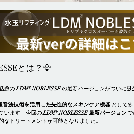
LESSEとは？💎
話題の 
LDM® NOBLESSE
 の最新バージョンがついに誕
超音波技術を活用した先進的なスキンケア機器
 として
ています。今回の 
LDM® NOBLESSE 最新バージョン
 
的なトリートメントが可能となりました。