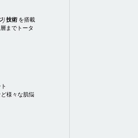
) 技術
 を搭載
深層までトータ
ート
など様々な肌悩