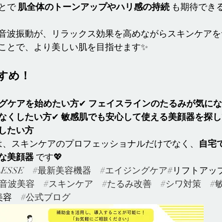
とで 
肌全体のトーンアップやハリ感の持続
 も期待でき
音波振動が、リラックス効果を高めながらスキンケアを
ことで、より美しい肌を目指せます✨
すめ！
グケアを始めたい方
✔ 
フェイスラインのたるみが気にな
なくしたい方
✔ 
敏感肌でも安心して使える美顔器を探し
したい方
SSE は、スキンケアのプロフェッショナルだけでなく、
自宅
な美顔器
 です💖
ESSE
#最新美容機器
#エイジングケア
#リフトアッ
超音波美容
#スキンケア
#たるみ改善
#シワ対策
#
美容　
#公式ブログ