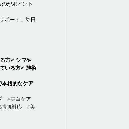
るのがポイント
サポート。毎日
る方
✔ 
シワや
ている方
✔ 
施術
で本格的なケア
プ　
#美白ケア
敏感肌対応
#美