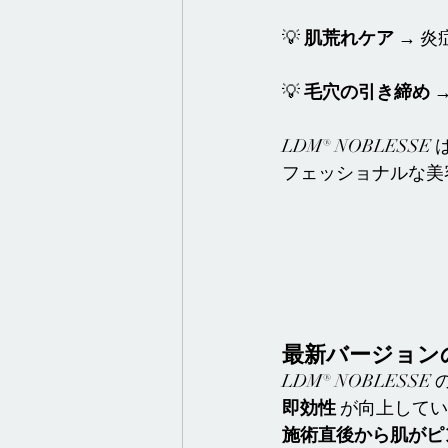
💡 
肌荒れケア
 → 
💡 
毛穴の引き締め
 
LDM® NOBLESSE は
フェッショナルな美
最新バージョン
LDM® NOBLES
即効性
 が向上して
施術直後から肌がピ