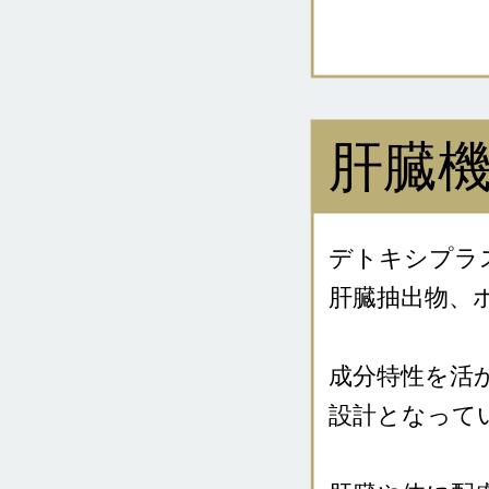
肝臓
デトキシプラ
肝臓抽出物、
成分特性を活
設計となって