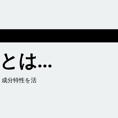
は...
、成分特性を活