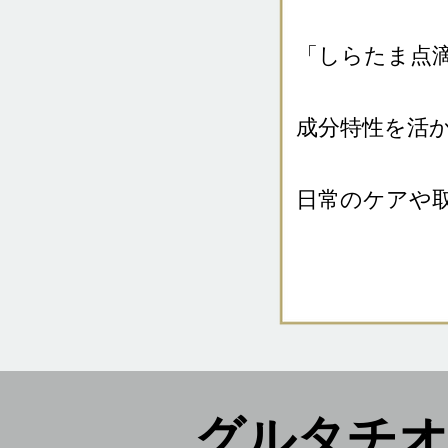
「しらたま点
成分特性を活
日常のケアや
グルタチ