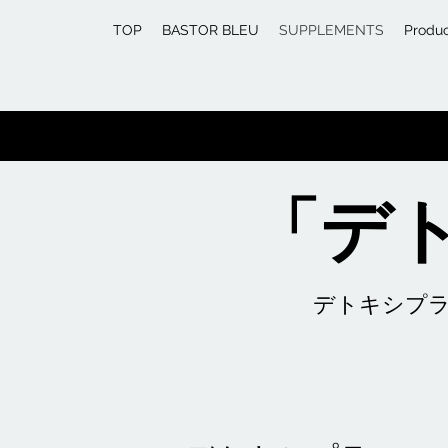
TOP
BASTOR BLEU
SUPPLEMENTS
Produ
「デト
デトキシプ