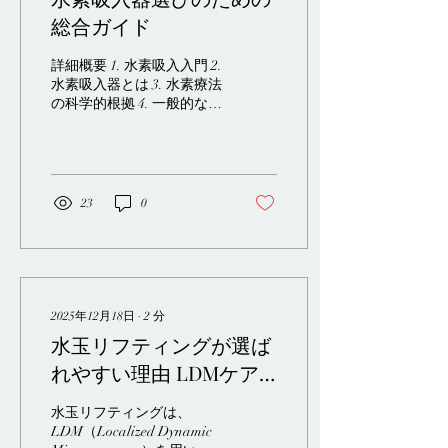
総合ガイド
詳細概要 1. 水素吸入入門 2.
水素吸入器とは 3. 水素療法
の科学的根拠 4. 一般的な用
途とユーザープロファイル
5. 水素生成に使用されるコ
ア技術 6. 電気分解システム
と化学反応システム 7. 水素
濃度と出力指標 8. 流量と吸
23
0
入効率 9. 安全基準と認証要
件 10. 水質とろ過に関する
考慮事項 11. 騒音レベルと
操作時の快適性 12. 携帯性
と設置面積 13. 家庭用モデ
ルと臨床グレードデバイス
2025年12月18日
∙
2
分
の比較 14. メンテナンス、
水玉リフティングが選ば
消耗品、および寿命 15. 操
れやすい理由 LDMケア
作性とユーザーインターフ
ェースデザイン 16. コスト
が支持されるポイント
構造と長期的な価値 17. 保
水玉リフティングは、
証、サポート、メーカーの
LDM（Localized Dynamic
信頼性 18. 日本における規