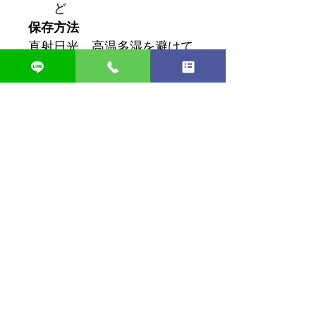
ど
保存方法
直射日光、高温多湿を避けて
保存してください。
Company Information
会社概要
会社名
株式会社　クレア
本社所在地
〒531-0071
大阪市北区中津1丁目2-21 中
津明大ビル7F
TEL
06-6374-0505
FAX
06-6374-0510
東京支社