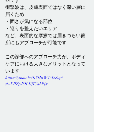
器です
衝撃波は、皮膚表面ではなく深い層に
届くため
・固さが気になる部位
・巡りを整えたいエリア
など、表面的な摩擦では届きづらい箇
所にもアプローチが可能です
この深部へのアプローチ力が、ボディ
ケアにおける大きなメリットとなって
います
https://youtu.be/K3HpW1M28ug?
si=XPZpJOLKfICabPjx